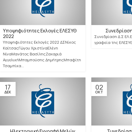
Υποψηφιότητες Εκλογές ΕΛΕΣΥΘ
Συνεδρίαση 
2022
Συνεδρίαση Δ.Σ ΕΛ.
Υποψηφιότητες Εκλογές 2022 ΔΣΝίκος
γραφεία της ΕΛΕΣΥ
ΚαίτσαςΓώγου ΧριστίναΕλένη
ΝίναΜανάτος ΒασίληςΖαχαριά
ΑγγελικήΜπαμπούσης ΔημήτρηςΜπαφίτη
Τσαμπίκα...
17
02
ΔΕΚ
ΟΚΤ
Ηλεκτρονική Εγγραφή Μελών
Συνεδρίασ