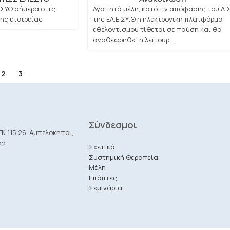
ΕΣΥΘ σήμερα στις
Αγαπητά μέλη, κατόπιν απόφασης του Δ.
της εταιρείας
της ΕΛ.Ε.ΣΥ.Θ η ηλεκτρονική πλατφόρμα
εθελοντισμου τίθεται σε παύση και θα
αναθεωρηθεί η λειτουρ...
2
3
Σύνδεσμοι
Κ 115 26, Αμπελόκηποι,
22
Σχετικά
Συστημική Θεραπεία
Μέλη
Επόπτες
Σεμινάρια