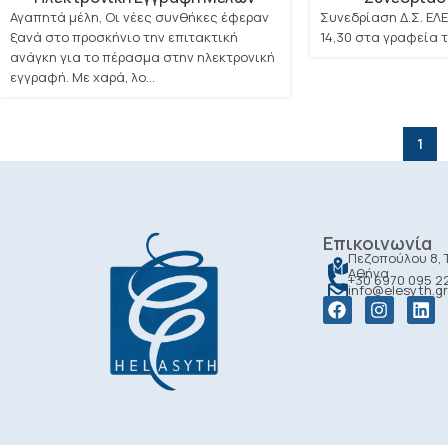
Αγαπητά μέλη, Οι νέες συνθήκες έφεραν
Συνεδρίαση Δ.Σ. ΕΛ
ξανά στο προσκήνιο την επιτακτική
14,30 στα γραφεία 
ανάγκη για το πέρασμα στην ηλεκτρονική
εγγραφή. Με χαρά, λο...
1
Επικοινωνία
Πεζοπούλου 8, Τ
Αθήνα
+30 6970 095 2
info@elesyth.gr