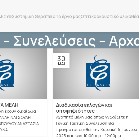
ΛΕΣΥΘ
Συστημική Θεραπεία
Το έργο μας
Οπτικοακουστικό υλικό
Νέα
 – Συνελεύσεις – Αρχ
30
ΜΆΙ
ΓΑ ΜΕΛΗ
Διαδικασία εκλογών και
υποψηφιότητες
λη έχουν δικαίωμα
Αγαπητά μέλη μας,όπως γνωρίζετε η
ΔΑΝΑΗ ΝΑΤΣΟΥΛΗ
Γενική Τακτική Συνέλευση θα
ΟΠΟΥΛΟΥ ΑΝΑΣΤΑΣΙΑ
πραγματοποιηθεί την Κυριακή 1η Ιουνίου
ΝΑ ...
2025 και ώρα 10:00 π.μ – 12:00μ.μ....