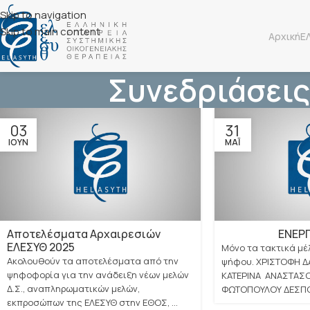
Skip to navigation
Skip to main content
Αρχική
Ε
Συνεδριάσεις
03
31
ΙΟΎΝ
ΜΆΙ
Αποτελέσματα Αρχαιρεσιών
ΕΝΕΡ
ΕΛΕΣΥΘ 2025
Μόνο τα τακτικά μέ
Ακολουθούν τα αποτελέσματα από την
ψήφου. ΧΡΙΣΤΟΦΗ 
ψηφοφορία για την ανάδειξη νέων μελών
ΚΑΤΕΡΙΝΑ ΑΝΑΣΤΑΣ
Δ.Σ., αναπληρωματικών μελών,
ΦΩΤΟΠΟΥΛΟΥ ΔΕΣΠΟΙ
εκπροσώπων της ΕΛΕΣΥΘ στην ΕΘΟΣ, ...