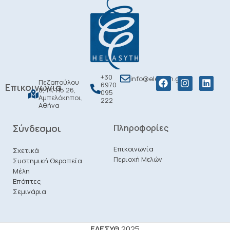
+30
info@elesyth.gr
Πεζοπούλου
6970
Επικοινωνία
8, ΤΚ 115 26,
095
Αμπελόκηποι,
222
Αθήνα
Σύνδεσμοι
Πληροφορίες
Επικοινωνία
Σχετικά
Περιοχή Μελών
Συστημική Θεραπεία
Μέλη
Επόπτες
Σεμινάρια
ΕΛΕΣΥΘ
2025