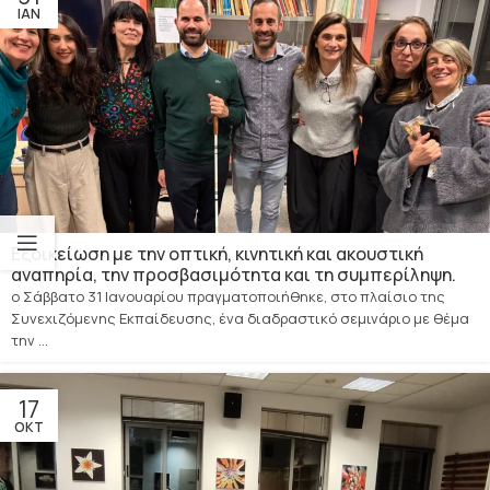
ΙΑΝ
Εξοικείωση με την οπτική, κινητική και ακουστική
αναπηρία, την προσβασιμότητα και τη συμπερίληψη.
ο Σάββατο 31 Ιανουαρίου πραγματοποιήθηκε, στο πλαίσιο της
Συνεχιζόμενης Εκπαίδευσης, ένα διαδραστικό σεμινάριο με θέμα
την ...
17
ΟΚΤ