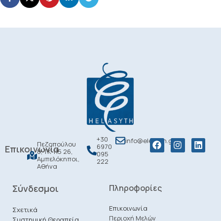
+30
info@elesyth.gr
Πεζοπούλου
6970
Επικοινωνία
8, ΤΚ 115 26,
095
Αμπελόκηποι,
222
Αθήνα
Σύνδεσμοι
Πληροφορίες
Επικοινωνία
Σχετικά
Περιοχή Μελών
Συστημική Θεραπεία