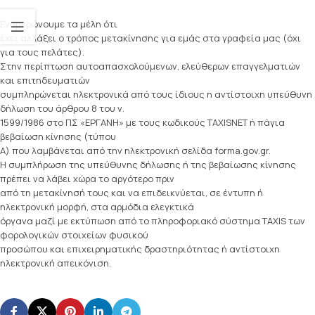
Ενημερώνουμε τα μέλη ότι
έχει αλλάξει ο τρόπος μετακίνησης για εμάς στα γραφεία μας (όχι
για τους πελάτες).
Στην περίπτωση αυτοαπασχολούμενων, ελεύθερων επαγγελματιών
και επιτηδευματιών
συμπληρώνεται ηλεκτρονικά από τους ίδιους η αντίστοιχη υπεύθυνη
δήλωση του άρθρου 8 του ν.
1599/1986 στο ΠΣ «ΕΡΓΑΝΗ» με τους κωδικούς TAXISNET ή πάγια
βεβαίωση κίνησης (τύπου
Α) που λαμβάνεται από την ηλεκτρονική σελίδα forma.gov.gr.
Η συμπλήρωση της υπεύθυνης δήλωσης ή της βεβαίωσης κίνησης
πρέπει να λάβει χώρα το αργότερο πριν
από τη μετακίνησή τους και να επιδεικνύεται, σε έντυπη ή
ηλεκτρονική μορφή, στα αρμόδια ελεγκτικά
όργανα μαζί με εκτύπωση από το πληροφοριακό σύστημα TAXIS των
φορολογικών στοιχείων φυσικού
προσώπου και επιχειρηματικής δραστηριότητας ή αντίστοιχη
ηλεκτρονική απεικόνιση.