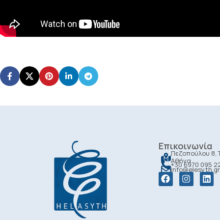
Επικοινωνία
Πεζοπούλου 8, Τ
Αθήνα
+30 6970 095 2
info@elesyth.gr