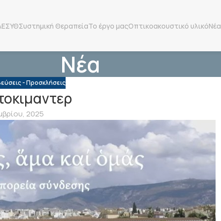
ΛΕΣΥΘ
Συστημική Θεραπεία
Το έργο μας
Οπτικοακουστικό υλικό
Νέα
Νέα
εύσεις - Προσκλήσεις
τοκιμαντερ
μβρίου, 2025