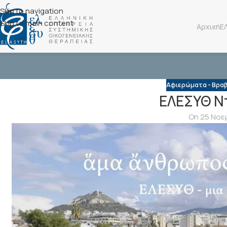
Skip to navigation
Skip to main content
Αρχική
Ε
Αφιερώματα - Βραβ
ΕΛΕΣΥΘ Ν
On 25 Νοε