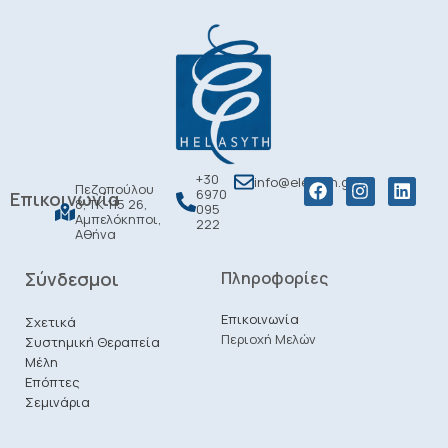
+30
info@elesyth.gr
Πεζοπούλου
6970
Επικοινωνία
8, ΤΚ 115 26,
095
Αμπελόκηποι,
222
Αθήνα
Σύνδεσμοι
Πληροφορίες
Επικοινωνία
Σχετικά
Περιοχή Μελών
Συστημική Θεραπεία
Μέλη
Επόπτες
Σεμινάρια