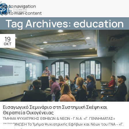
Skip to navigation
Skip to main content
Tag Archives: education
19
ΟΚΤ
Εισαγωγικό Σεμινάριο στη Συστημική Σκέψη και
Θεραπεία Οικογένειας
ΤΜΗΜΑ ΨΥΧΙΑΤΡΙΚΗΣ ΕΦΗΒΩΝ & ΝΕΩΝ - Γ.Ν.Α. «Γ. ΓΕΝΝΗΜΑΤΑΣ»
ΑΝΑΚΟΙΝΩΣΗ Το Τμήμα Ψυχιατρικής Εφήβων και Νέων του ΓΝΑ - «Γ.