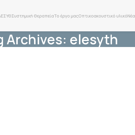
ΛΕΣΥΘ
Συστημική Θεραπεία
Το έργο μας
Οπτικοακουστικό υλικό
Νέα
 Archives: elesyth