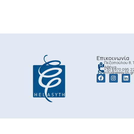
Επικοινωνία
Πεζοπούλου 8, Τ
Αθήνα
+30 6970 095 2
info@elesyth.gr