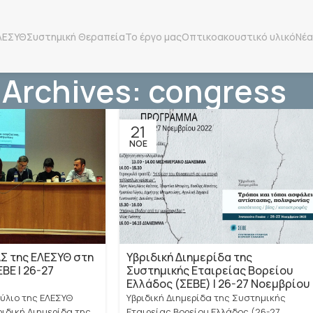
ΛΕΣΥΘ
Συστημική Θεραπεία
Το έργο μας
Οπτικοακουστικό υλικό
Νέα
 Archives: congress
21
ΝΟΈ
Σ της ΕΛΕΣΥΘ στη
Υβριδική Διημερίδα της
ΒΕ | 26-27
Συστημικής Εταιρείας Βορείου
Ελλάδος (ΣΕΒΕ) | 26-27 Νοεμβρίου
ούλιο της ΕΛΕΣΥΘ
Υβριδική Διημερίδα της Συστημικής
ριδική Διημερίδα της
Εταιρείας Βορείου Ελλάδος (26-27