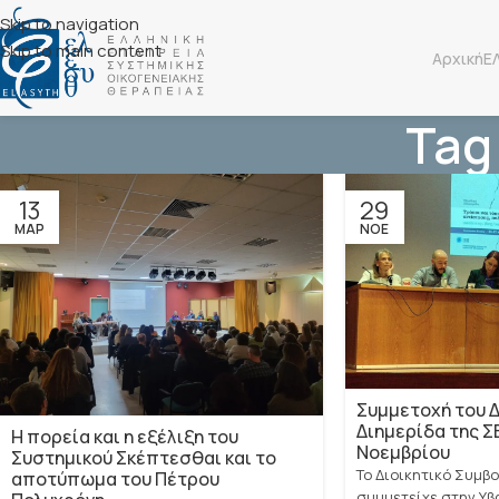
Skip to navigation
Skip to main content
Αρχική
Ε
Tag
13
29
ΜΑΡ
ΝΟΈ
Συμμετοχή του Δ
Διημερίδα της ΣΕ
Η πορεία και η εξέλιξη του
Νοεμβρίου
Συστημικού Σκέπτεσθαι και το
Το Διοικητικό Συμβ
αποτύπωμα του Πέτρου
συμμετείχε στην Υβ