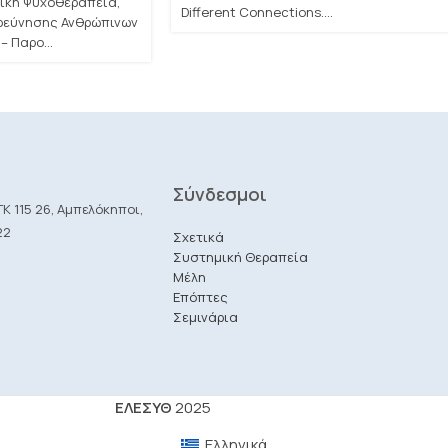
ική Ψυχοθεραπεία,
Different Connections....
ερεύνησης Ανθρώπινων
– Παρο...
Σύνδεσμοι
Κ 115 26, Αμπελόκηποι,
22
Σχετικά
Συστημική Θεραπεία
Μέλη
Επόπτες
Σεμινάρια
ΕΛΕΣΥΘ
2025
Ελληνικά