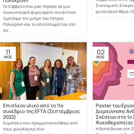
Πολυχρόνη
Συστημικής Εταιρεί
Το Σάββατο που μας πέρασε σε μια
με κεντρικό θέμα «Τρ
συγκινησιακά φορτισμένη συνάντηση,
τιμήσαμε την μνήμη του Πέτρου
Πολυχρόνη και το αποτύπωμά του στη
συ...
11
02
ΝΟΈ
ΝΟΈ
Επιπλεον υλικό από το 11ο
Poster του Εργα
συνέδριο της EFTA (Σεπτέμβριος
Διερεύνησης Αν
2022)
Σχέσεων στο 1ο 
Ψυχοθεραπείας 
Συμπόσιο που πραγματοποιήθηκε από
Η Εκπαίδευση στη Σ
τους ψυχολόγους:Κία