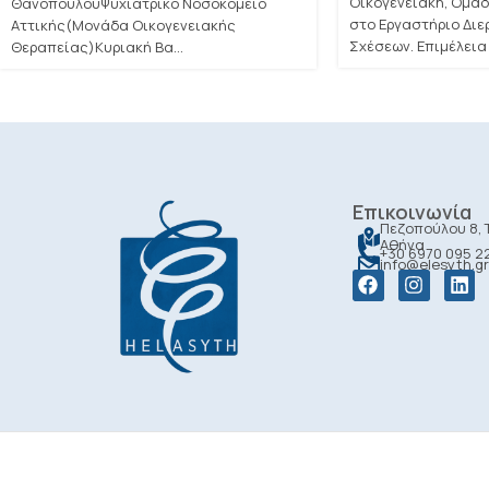
Οικογενειακή, Ομαδ
ΘανοπούλουΨυχιατρικό Νοσοκομείο
στο Εργαστήριο Δι
Αττικής(Μονάδα Οικογενειακής
Σχέσεων. Επιμέλεια 
Θεραπείας)Κυριακή Βα...
Επικοινωνία
Πεζοπούλου 8, Τ
Αθήνα
+30 6970 095 2
info@elesyth.gr