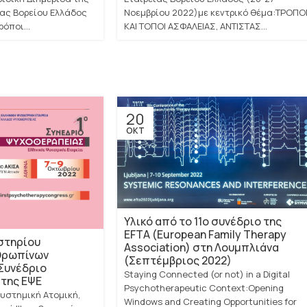
ας Βορείου Ελλάδος
Νοεμβρίου 2022)με κεντρικό θέμα:ΤΡΟΠΟ
όποι...
ΚΑΙ ΤΟΠΟΙ ΑΣΦΑΛΕΙΑΣ, ΑΝΤΙΣΤΑΣ...
20
ΟΚΤ
Υλικό από το 11ο συνέδριο της
EFTA (European Family Therapy
στηρίου
Association) στη Λουμπλιάνα
θρωπίνων
(Σεπτέμβριος 2022)
Συνέδριο
Staying Connected (or not) in a Digital
της ΕΨΕ
Psychotherapeutic Context:Opening
υστημική Ατομική,
Windows and Creating Opportunities for