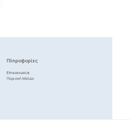
CGP ECPΚλινικός Ψυχολόγος, Ψυχοθεραπευτής, Θεραπευτής
Ζεύγους-Οικογένεια...
Πληροφορίες
Επικοινωνία
Περιοχή Μελών