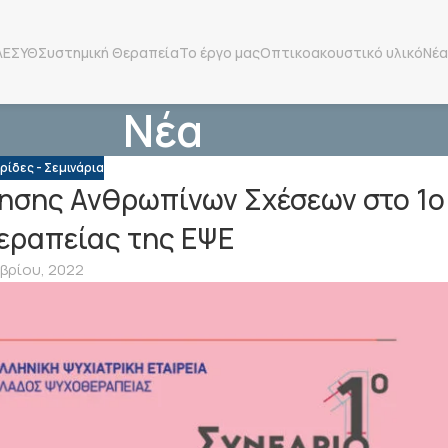
ΛΕΣΥΘ
Συστημική Θεραπεία
Το έργο μας
Οπτικοακουστικό υλικό
Νέα
Νέα
ρίδες - Σεμινάρια
νησης Ανθρωπίνων Σχέσεων στο 1ο
εραπείας της ΕΨΕ
βρίου, 2022