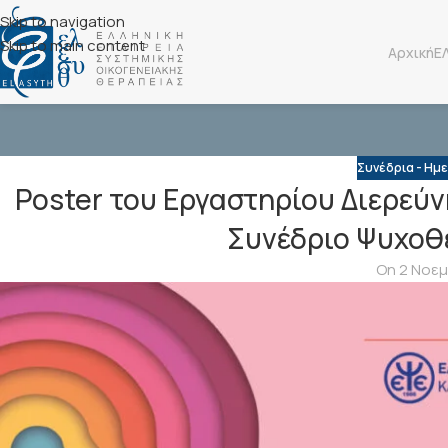
Skip to navigation
Skip to main content
Αρχική
Ε
Συνέδρια - Ημε
Poster του Εργαστηρίου Διερεύ
Συνέδριο Ψυχοθ
On 2 Νοεμ