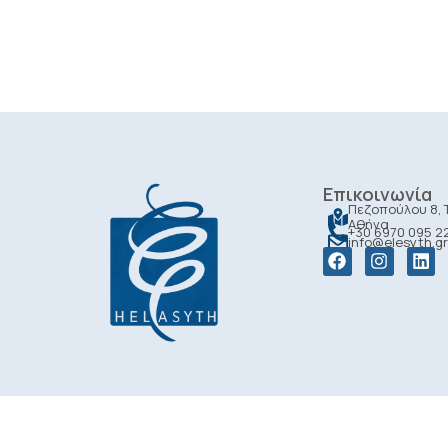
Επικοινωνία
Πεζοπούλου 8, Τ
Αθήνα
+30 6970 095 2
info@elesyth.gr