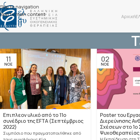
Skip to navigation
Skip to main content
Αρχική
Ε
T
11
02
ΝΟΈ
ΝΟΈ
Επιπλεον υλικό από το 11ο
Poster του Εργα
συνέδριο της EFTA (Σεπτέμβριος
Διερεύνησης Αν
2022)
Σχέσεων στο 1ο 
Ψυχοθεραπείας 
Συμπόσιο που πραγματοποιήθηκε από
Η Εκπαίδευση στη Σ
τους ψυχολόγους:Κία