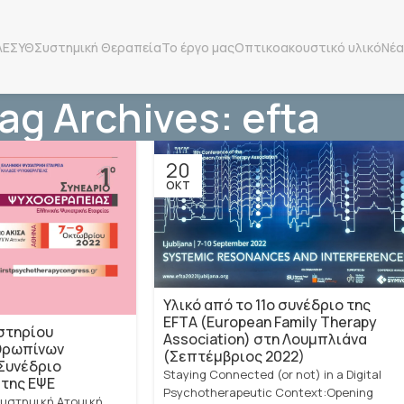
ΛΕΣΥΘ
Συστημική Θεραπεία
Το έργο μας
Οπτικοακουστικό υλικό
Νέα
ag Archives: efta
20
ΟΚΤ
Υλικό από το 11ο συνέδριο της
EFTA (European Family Therapy
στηρίου
Association) στη Λουμπλιάνα
θρωπίνων
(Σεπτέμβριος 2022)
Συνέδριο
Staying Connected (or not) in a Digital
της ΕΨΕ
Psychotherapeutic Context:Opening
υστημική Ατομική,